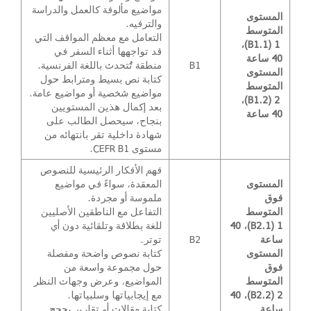
مواضيع مألوفة كالعمل والدراسة
المستوى
والترفيه.
المتوسط
التعامل مع معظم المواقف التي
1 (B1.1)،
قد تواجهها أثناء السفر في
40 ساعة
B1
منطقة تُتحدث باللغة الفرنسية.
المستوى
كتابة نص بسيط ومترابط حول
المتوسط
مواضيع شخصية أو مواضيع عامة.
2 (B1.2)،
بعد إكمال هذين المستويين
40 ساعة
بنجاح، سيحصل الطالب على
شهادة داخلية تقر بانتهائه من
مستوى CEFR B1.
فهم الأفكار الرئيسية للنصوص
المستوى
المعقدة، سواءً في مواضيع
فوق
ملموسة أو مجردة.
المتوسط
التفاعل مع الناطقين الأصليين
1 (B2.1)، 40
للغة بطلاقة وتلقائية دون أي
ساعة
B2
توتر.
المستوى
كتابة نصوص واضحة ومفصلة
فوق
حول مجموعة واسعة من
المتوسط
المواضيع، وعرض وجهات النظر
2 (B2.2)، 40
مع إيجابياتها وسلبياتها.
ساعة
كتابة مقالات أو تقارير بحجج